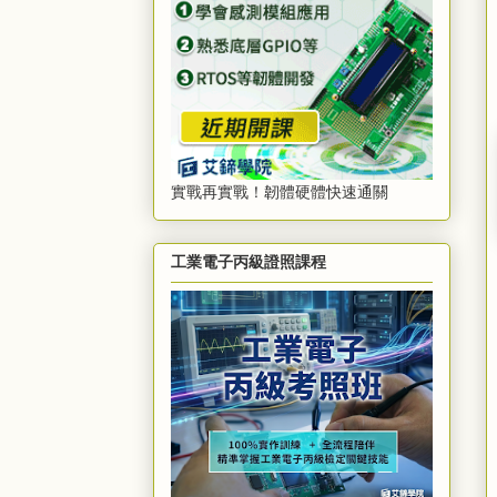
實戰再實戰！韌體硬體快速通關
工業電子丙級證照課程