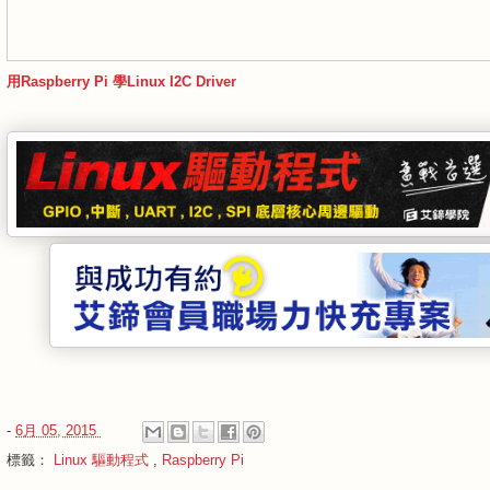
用Raspberry Pi 學Linux I2C Driver
-
6月 05, 2015
標籤：
Linux 驅動程式
,
Raspberry Pi