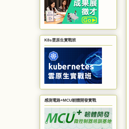
K8s雲原生實戰班
感測電路+MCU韌體開發實戰