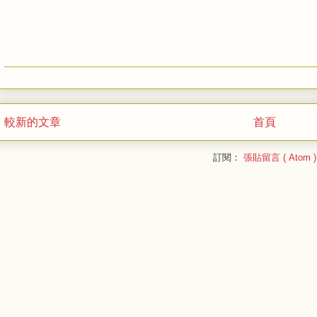
較新的文章
首頁
訂閱：
張貼留言 ( Atom )