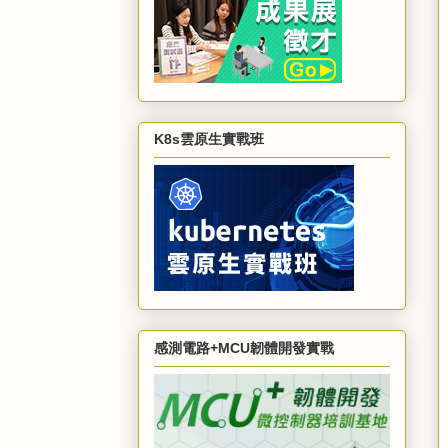
K8s雲原生實戰班
感測電路+MCU韌體開發實戰