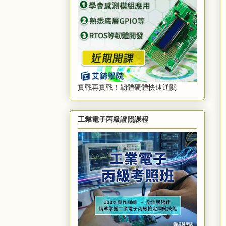
實戰再實戰！韌體硬體快速通關
工業電子丙級證照課程