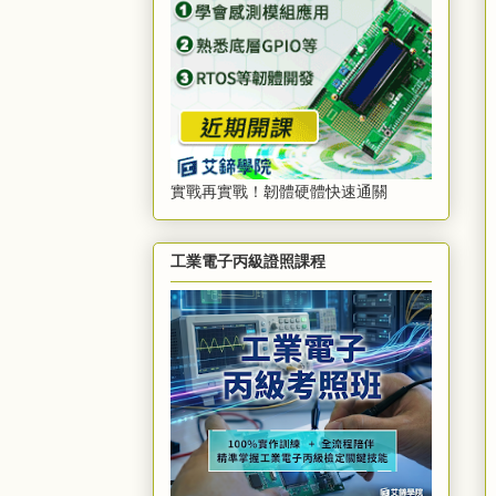
實戰再實戰！韌體硬體快速通關
工業電子丙級證照課程