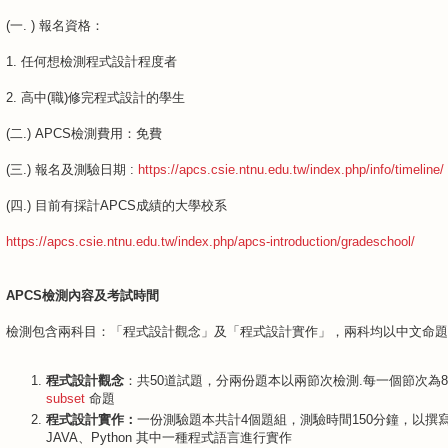
(一. ) 報名資格：
1. 任何想檢測程式設計程度者
2. 高中(職)修完程式設計的學生
(二.) APCS檢測費用：免費
(三.) 報名及測驗日期 :
https://apcs.csie.ntnu.edu.tw/index.php/info/timeline/
(四.) 目前有採計APCS成績的大學校系
https://apcs.csie.ntnu.edu.tw/index.php/apcs-introduction/gradeschool/
APCS檢測內容及考試時間
檢測包含兩科目：「程式設計觀念」及「程式設計實作」，兩科均以中文命題
程式設計觀念
：共50道試題，分兩份題本以兩節次檢測.每一個節次為
subset
命題
程式設計實作：
一份測驗題本共計4個題組，測驗時間150分鐘，以撰
JAVA、Python 其中一種程式語言進行實作