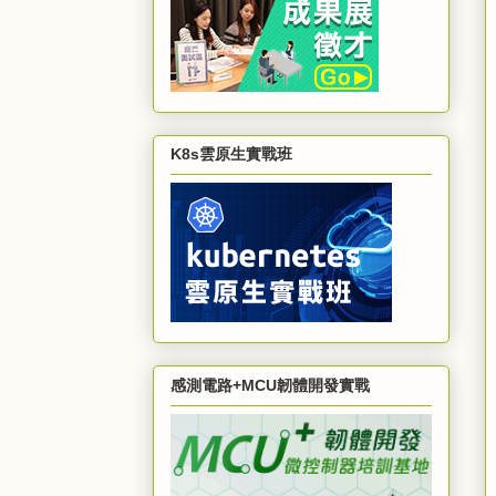
K8s雲原生實戰班
感測電路+MCU韌體開發實戰