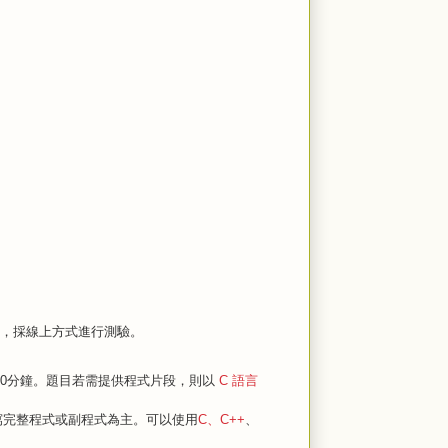
，採線上方式進行測驗。
80分鐘。題目若需提供程式片段，則以
C 語言
寫完整程式或副程式為主。可以使用
C、C++
、