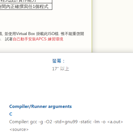
時間內正確撰寫任
1
個程式
 ISO檔, 並使用Virtual Box 掛載此ISO檔. 惟不能重啓開
. 試著
自己動手安裝APCS 練習環境