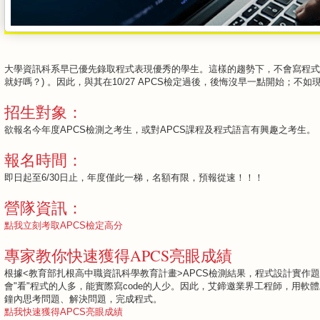
大學資訊科系早已優先錄取程式表現優秀的學生。這樣的趨勢下，不會寫程式
就好嗎？) 。因此，與其在10/27 APCS檢定過後，後悔沒早一點開始；不
招生對象：
欲報名今年度APCS檢測之考生，或對APCS課程及程式語言有興趣之考生。
報名時間：
即日起至6/30日止，年度僅此一梯，名額有限，預報從速！！！
營隊資訊：
點我立刻考取APCS檢定高分
專家教你快速獲得APCS亮眼成績
根據<教育部扎根高中職資訊科學教育計畫>APCS檢測結果，程式設計實作題
會"看"程式的人多，能實際寫code的人少。因此，艾鍗邀業界工程師，用軟
鐘內思考問題、解決問題，完成程式。
點我快速獲得APCS亮眼成績