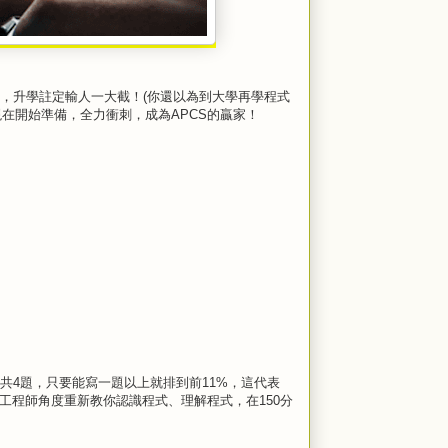
，升學註定輸人一大截！(你還以為到大學再學程式
如現在開始準備，全力衝刺，成為APCS的贏家！
共4題，只要能寫一題以上就排到前11%，這代表
體工程師角度重新教你認識程式、理解程式，在150分