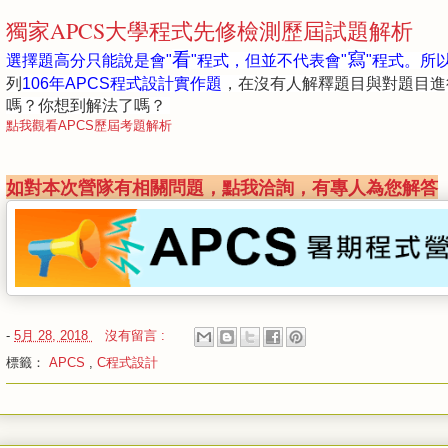
獨家APCS大學程式先修檢測歷屆試題解析
看
寫
選擇題高分只能說是會"
"程式，但並不代表會"
"程式。
所
列
106年APCS程式設計實作題
，在沒有人解釋題目與對題目進
嗎？你想到解法了嗎？
點我觀看APCS歷屆考題解析
如對本次營隊有相關問題，點我洽詢，有專人為您解答
-
5月 28, 2018
沒有留言 :
標籤：
APCS
,
C程式設計