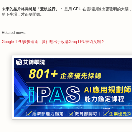
未來的晶片格局將是「雙軌並行」：
是用 GPU 在雲端訓練出更聰明的大腦，
的下半場，才正要開始。
Related news:
Google TPU步步進逼 黃仁勳出手收購Groq LPU技術反制？