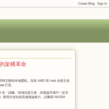
時代的架構革命
動與本地隱私。目前 AMD 與 Intel 全面主攻
nce
打造。
GPU 在「訓練」領域仍是王者，但推論市場不一定非
RAM）展現出領先的高速推論能力，試圖與 NVIDIA