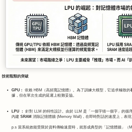
技術瓶頸的突破
GPU：
依賴 HBM（高頻寬記憶體）。為了訓練大模型，它追求極致的
據，但在單次生成的延遲上較難妥協。
LPU ：
針對 LLM 的特性設計。由於 LLM 是「一個字猜一個字」的循
內建
SRAM
消除記憶體牆 (Memory Wall)，在即時對話的速度上，表
p.s 當系統效能受限於資料傳輸速度時，就形成典型的「記憶體牆」（Memo