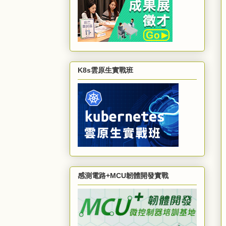
K8s雲原生實戰班
感測電路+MCU韌體開發實戰