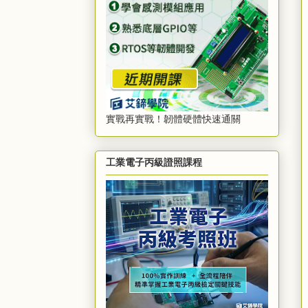
實戰再實戰！韌體硬體快速通關
工業電子丙級證照課程