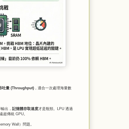
吞吐量 (Throughput)
，適合一次處理海量數
序輸出，
記憶體存取速度
才是瓶頸。LPU 透過
現遠超傳統 GPU。
ry Wall）問題。