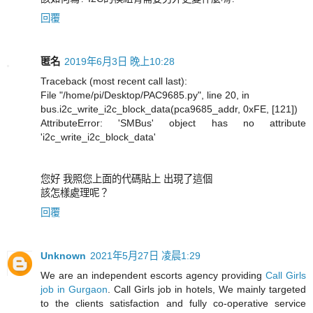
回覆
匿名
2019年6月3日 晚上10:28
Traceback (most recent call last):
File "/home/pi/Desktop/PAC9685.py", line 20, in
bus.i2c_write_i2c_block_data(pca9685_addr, 0xFE, [121])
AttributeError: 'SMBus' object has no attribute
'i2c_write_i2c_block_data'
您好 我照您上面的代碼貼上 出現了這個
該怎樣處理呢？
回覆
Unknown
2021年5月27日 凌晨1:29
We are an independent escorts agency providing
Call Girls
job in Gurgaon
. Call Girls job in hotels, We mainly targeted
to the clients satisfaction and fully co-operative service