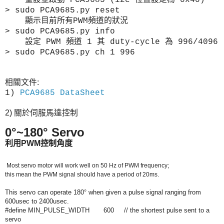
> sudo PCA9685.py reset
顯示目前所有PWM頻道的狀況
> sudo PCA9685.py info
設定 PWM 頻道 1 其 duty-cycle 為 996/4096
> sudo PCA9685.py ch 1 996
相關文件:
1)
PCA9685 DataSheet
2) 關於伺服馬達控制
0
°~
180° Servo
利用PWM控制角度
Most servo motor will work well on 50 Hz of PWM frequency;
this mean the PWM signal should have a period of 20ms.
This servo can operate 180° when given a pulse signal ranging from
600usec to 2400usec.
#define MIN_PULSE_WIDTH 600 // the shortest pulse sent to a
servo