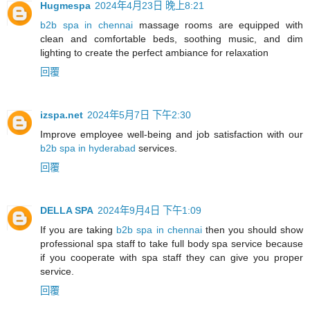
Hugmespa
2024年4月23日 晚上8:21
b2b spa in chennai
massage rooms are equipped with
clean and comfortable beds, soothing music, and dim
lighting to create the perfect ambiance for relaxation
回覆
izspa.net
2024年5月7日 下午2:30
Improve employee well-being and job satisfaction with our
b2b spa in hyderabad
services.
回覆
DELLA SPA
2024年9月4日 下午1:09
If you are taking
b2b spa in chennai
then you should show
professional spa staff to take full body spa service because
if you cooperate with spa staff they can give you proper
service.
回覆