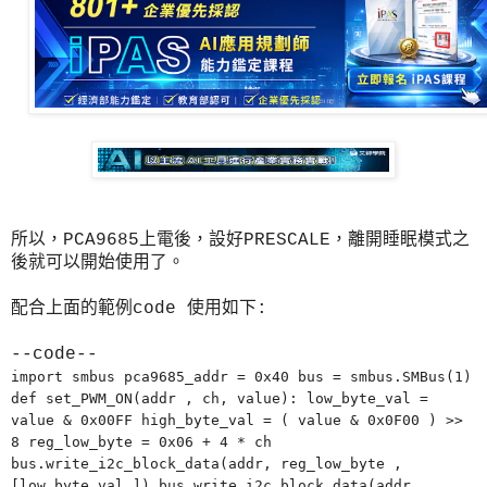
所以，PCA9685上電後，設好PRESCALE，離開睡眠模式之
後就可以開始使用了。
配合上面的範例code 使用如下:
--code--
import smbus pca9685_addr = 0x40 bus = smbus.SMBus(1)
def set_PWM_ON(addr , ch, value): low_byte_val =
value & 0x00FF high_byte_val = ( value & 0x0F00 ) >>
8 reg_low_byte = 0x06 + 4 * ch
bus.write_i2c_block_data(addr, reg_low_byte ,
[low_byte_val ]) bus.write_i2c_block_data(addr,