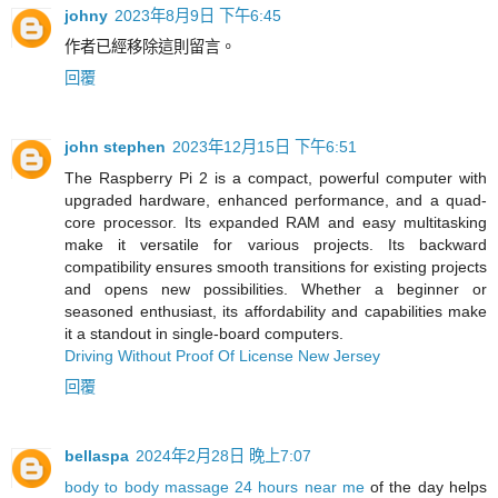
johny
2023年8月9日 下午6:45
作者已經移除這則留言。
回覆
john stephen
2023年12月15日 下午6:51
The Raspberry Pi 2 is a compact, powerful computer with
upgraded hardware, enhanced performance, and a quad-
core processor. Its expanded RAM and easy multitasking
make it versatile for various projects. Its backward
compatibility ensures smooth transitions for existing projects
and opens new possibilities. Whether a beginner or
seasoned enthusiast, its affordability and capabilities make
it a standout in single-board computers.
Driving Without Proof Of License New Jersey
回覆
bellaspa
2024年2月28日 晚上7:07
body to body massage 24 hours near me
of the day helps