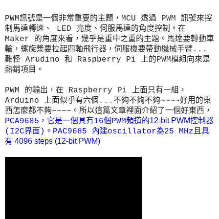
PWM訊號是一個非常重要的主題，MCU 透過 PWM 訊號來控
制馬達轉速、 LED 亮度、伺服馬達的角度控制。在
Maker 的角度來看，幾乎是重中之重的主題。馬達要轉動車
輪，螺旋槳要拉起四軸飛行器，伺服機要帶動機械手臂...
難怪 Arudino 和 Raspberry Pi 上的PWM模組向來是
熱銷項目。
PWM 的輸出，在 Raspberry Pi 上面只有一組，
Arduino 上面似乎有六個...不夠不夠不夠~~~~好用的東
西怎麼都不夠~~~~。所以這篇文章裡面介紹了一個好東西，
12-bit PWM
PCA9685，它是一個
具有
16個PWM頻道
的
控制器
(I2C界面)。PAC9685
內建
oscillator為
25 MHz且具
4096 steps (12-bit PWM)
有