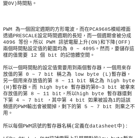
變0V)時間點。
PWM 為一個固定週期的方形電波，而在PCA9685模組裡面
透過PRESCALE設定時間週期的長短，而一個週期會被分成
4096 等份。所以
PWM 訊號電壓上升(ON)和下降(OFF)
兩個時間點設定值的範圍均為 0 ~ 4095。然而，
要儲存這
樣的值需要 12 個 bit 的記憶體空間。
所以一個
時間點的
設定值
需要用到兩個暫存器，一個用來存
放值的第 0 ~ 7 bit 稱之為
low byte (L)暫存器，
另一個用來存放值的第 8 ~ 11 bit 稱之為 high byte
(H)暫存器。
而 high byte 暫存器的第0~3 bit 被拿來
存放值的
第 8 ~ 11 bit，所以high byte 暫存器還剩
下第 4 ~ 7 bit
，其中第 4 bit 如果被設為1的話該
頻道的PWM輸出會被關掉，剩下的第 5 ~ 7 bit 則棄之不
用。
所以每個PWM訊號的暫存器名稱(定義在datasheet中):