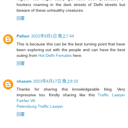
hookers roaming in the dark streets of Delhi streets but
beware of these unhealthy creatures.
回覆
Pallavi
2022年9月1日 晚上7:44
This is because this can be the best turning point that have
been exploring out with the people and can have the best
outing from
Hot Delhi Females
here.
回覆
shazam
2023年4月17日 晚上8:32
Thanks for sharing this knowledgeable blog. Very
impressive too. Kindly sharing like this
Traffic Lawyer
Fairfax VA
Petersburg Traffic Lawyer
回覆