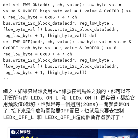
def set_PWM_ON(addr , ch, value): low_byte_val =
value & 0x00FF high_byte_val = ( value & 0x0F00 ) >>
8 reg_low_byte = 0x06 + 4 * ch
bus.write_i2c_block_data(addr, reg_low_byte ,
[low_byte_val ]) bus.write_i2c_block_data(addr,
reg_low_byte + 1, [high_byte_val]) def
set_PWM_OFF(addr, ch, value): low_byte_val = value &
0x00FF high_byte_val = ( value & 0x0F00 ) >> 8
reg_low_byte = 0x08 + 4 * ch
bus.write_i2c_block_data(addr, reg_low_byte ,
[low_byte_val ]) bus.write_i2c_block_data(addr,
reg_low_byte + 1, [high_byte_val])
--
總之，如果只是想要用PWM訊號控制馬達之類的，那可以不
用管所有的 LEDx_ON_L 和 LEDx_ON_H 暫存器，都給它
用預設值0就好，也就是每一個週期(20ms)一開就會是ON
了,接下來是什麼時間點要OFF而已，也就是只要去控制
LEDx_OFF_L 和 LEDx_OFF_H這兩個暫存器就好了。