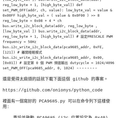
reg_low_byte + 1, [high_byte_val]) def
set_PWM_OFF(addr, ch, value): low_byte_val = value &
0x00FF high_byte_val = ( value & 0x0F00 ) >> 8
reg_low_byte = 0x08 + 4 * ch
bus.write_i2c_block_data(addr, reg_low_byte ,
[low_byte_val ]) bus.write_i2c_block_data(addr,
reg_low_byte + 1, [high_byte_val]) # 設定PRESCALE PWM
frequency = 50Hz
bus.i2c_write_i2c_block_data(pca9685_addr, 0xFE,
[121]) # 離開睡眠模式
bus.i2c_write_i2c_block_data(pca9685_addr, 0x00,
[0x01]) # 設定第 0 個 PWM 頻道輸出 dutycycle = 1024/4096
--------
set_PWM_OFF(pca9685_addr, 0, 1024)
還是覺得太麻煩的話就下載下面這個 github 的專案。
https://github.com/onionys/python_code
裡面有一個寫好的 PCA9685.py 可以在命令列下這樣使
用:
重設並啟動 PCA9685 (i2c 位置設定為 0x40)