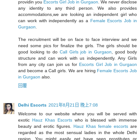
providin you
Escorts Girl Job in Gurgaon
. We never disclose
any identity to any third person. We also provides
accommodations,we are looking an independent girl who
can work with independently as a
Female Escorts Job in
Gurgaon
.
The recruitment will be on face to face interview and we
need some pics for finalize the girls. The girls should be
good looking to do
Call Girls job in Gurgaon
, good body
structure and can work with us independently. Any Girls
from any city can join us for
Escorts Girl Job in Gurgaon
and become a Call girls. We are hiring
Female Escorts Job
in Gurgaon
also.
回覆
Delhi Escorts
2021年8月21日 晚上7:08
Welcome to our website where you will be served with
exotic
Hauz Khas Escorts
who is blessed with immense
beauty and erotic figures.
Hauz Khas female escorts
are
regarded as the most sensual ladies in the whole Delhi
region. You might easily get have seen prostitutes or