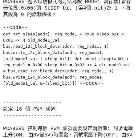
PCA9685 進入睡眠模式的方法為設 MODE1 暫存器(暫存
器位置:0x00)的 SLEEP bit (第4個 bit)為 1 ，將
其設為 0 的話就醒來。
--code--
def set_sleep(addr): reg_mode1 = 0x00 sleep_bit =
0x01 << 4 old_mode1_val =
bus.read_i2c_block_data(addr, reg_mode1, 1)
bus.write_i2c_block_data(addr, reg_mode1,
[old_mode1_val | sleep_bit]) def unset_sleep(addr):
reg_mode1 = 0x00 sleep_bit = 0x01 << 4 old_mode1_val
= bus.read_i2c_block_data(addr, reg_mode1, 1)
bus.write_i2c_block_data(addr, reg_mode1,
--code--
[old_mode1_val &~(sleep_bit)])
-------------------
設定 16 個 PWM 頻道
-------------------
PCA9685 控制每個 PWM 訊號需要設定兩個值: 訊號電壓
上升(ON: 由0V變5V)時間點、訊號電壓下降(OFF: 由5V