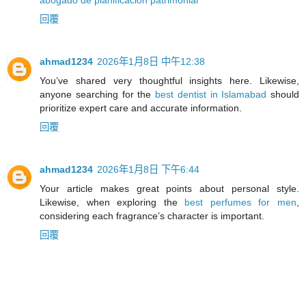
回覆
ahmad1234
2026年1月8日 中午12:38
You’ve shared very thoughtful insights here. Likewise,
anyone searching for the
best dentist in Islamabad
should
prioritize expert care and accurate information.
回覆
ahmad1234
2026年1月8日 下午6:44
Your article makes great points about personal style.
Likewise, when exploring the
best perfumes for men
,
considering each fragrance’s character is important.
回覆