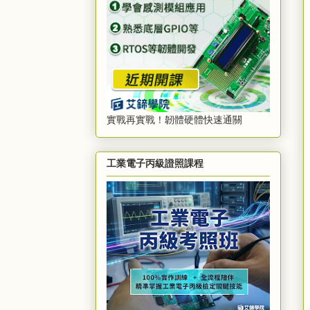
實戰再實戰！韌體硬體快速通關
工業電子丙級證照課程