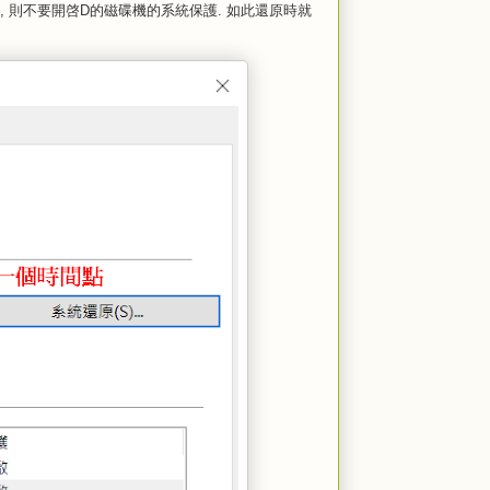
保護, 則不要開啓D的磁碟機的系統保護. 如此還原時就