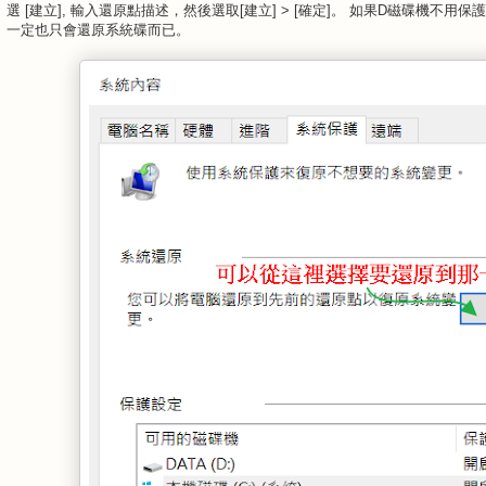
選 [建立], 輸入還原點描述，然後選取[建立] > [確定]。 如果D磁碟機不用
一定也只會還原系統碟而已。