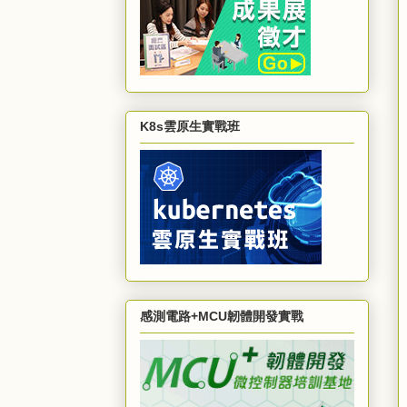
K8s雲原生實戰班
感測電路+MCU韌體開發實戰