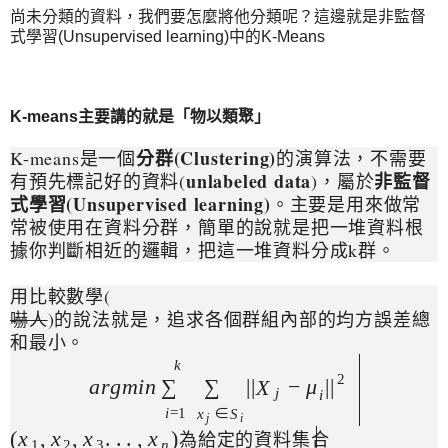
尚未分類的資料，我們要怎麼將他分類呢？這邊就是非監督
式學習(Unsupervised learning)中的K-Means
K-means主要講的就是「物以類聚」
分群(Clustering)
K-means是一個
的演算法，不需要
unlabeled data
非監督
有預先標記好的資料(
)，屬於
式學習(Unsupervised learning)
。主要是用來做常
常被使用在資料分群，簡單的說就是把一堆資料根
據你判斷相近的邏輯，把這一堆資料分成k群。
用比較數學(
嚇人
)的說法就是，追求各個群組內部的均方誤差總
和最小。
k
2
a
r
g
m
i
n
|
|
−
|
∑
∑
|
X
μ
j
i
i
=
1
∈
x
S
j
i
(
,
,
.
.
.
,
)
x
x
x
x
為
給
定
的
資
料
集
合
1
2
3
n