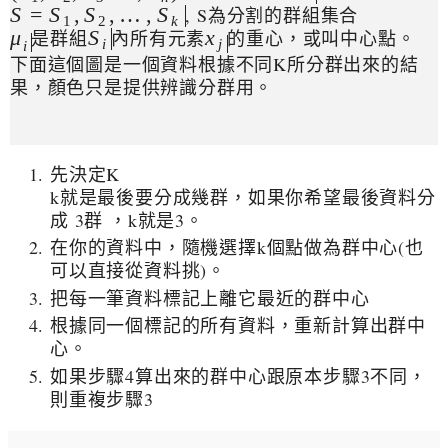
, S為分割的群組集合
S
=
,
,
…
,
S
S
S
1
2
k
是群組
內所有元素
的重心，或叫中心點。
μ
S
x
i
j
i
下面這個圖是一個資料根據不同K所分群出來的結
果，顏色只是提供辨識分群用。
先決定K
k就是最後要分成幾群，如果你希望最後資料分
成 3群 ，k就是3。
在你的資料中，隨機選擇k個點做為群中心(也
可以直接從資料挑)。
把每一筆資料標記上離它最近的群中心
根據同一個標記的所有資料，重新計算出群中
心。
如果步驟4算出來的群中心跟原本步驟3不同，
則重複步驟3