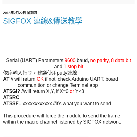
2018年2月22日 星期四
SIGFOX 連線&傳送教學
Serial (UART) Parameters:
9600
baud,
no parity,
8 data bit
and
1 stop bit
依序輸入指令，建議使用
連線
putty
AT
// will return
OK
if not, check Arduino UART, board
communition or change Terminal app
AT$GI?
//will return X,Y, If X=0
or
Y<3
AT$RC
AT$SF
= xxxxxxxxxxxx //it's what you want to send
This procedure will force the module to send the frame
within the macro channel listened by SIGFOX network.