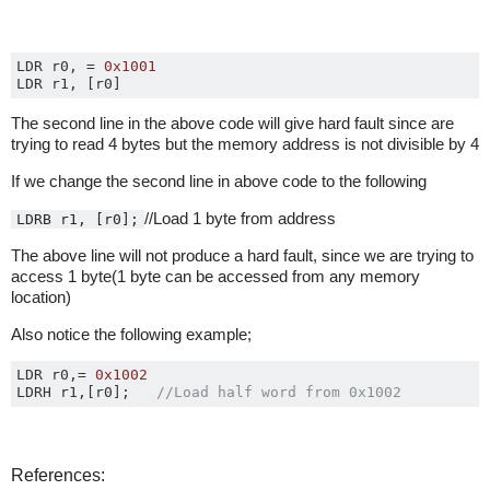
LDR r0
,
=
0x1001
LDR r1
,
[
r0
]
The second line in the above code will give hard fault since are
trying to read 4 bytes but the memory address is not divisible by 4
If we change the second line in above code to the following
//Load 1 byte from address
LDRB r1, [r0];
The above line will not produce a hard fault, since we are trying to
access 1 byte(1 byte can be accessed from any memory
location)
Also notice the following example;
LDR r0
,=
0x1002
LDRH r1
,[
r0
];
//Load half word from 0x1002
References: