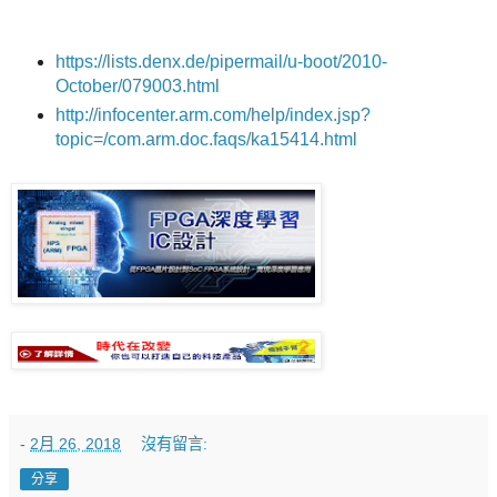
https://lists.denx.de/pipermail/u-boot/2010-
October/079003.html
http://infocenter.arm.com/help/index.jsp?
topic=/com.arm.doc.faqs/ka15414.html
-
2月 26, 2018
沒有留言:
分享