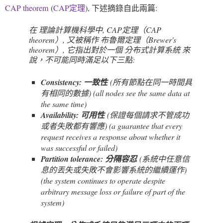
CAP theorem
(
CAP定理
), 下述摘錄自此兩篇:
在 理論計算機科學中, CAP定理（CAP
theorem）, 又被稱作 布魯爾定理（Brewer's
theorem）, 它指出對於一個 分布式計算系統 來
說，不可能同時滿足以下三點:
Consistency: 一致性
(所有節點在同一時間具
有相同的數據) (all nodes see the same data at
the same time)
Availability: 可用性
(保證每個請求不管成功
或者失敗都有響應) (a guarantee that every
request receives a response about whether it
was successful or failed)
Partition tolerance: 分隔容忍
(系統中任意信
息的丟失或失敗不會影響系統的繼續運作)
(the system continues to operate despite
arbitrary message loss or failure of part of the
system)