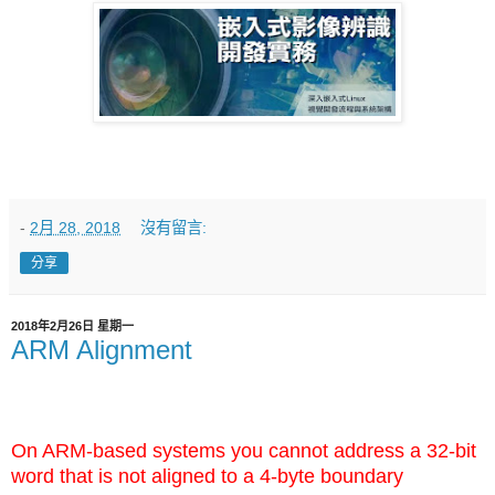
-
2月 28, 2018
沒有留言:
分享
2018年2月26日 星期一
ARM Alignment
On ARM-based systems you cannot address a 32-bit
word that is not aligned to a 4-byte boundary