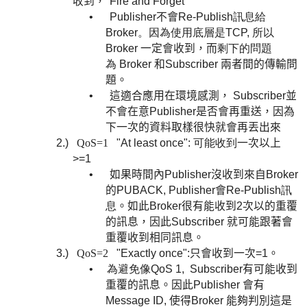
收到，
"Fire and Forget"
•
Publisher
不會
Re-Publish訊息給
Broker。因為使用底層是TCP, 所以
Broker
一定會收到，而
剩下的問題
為
Broker 和Subscriber 兩者間的傳輸問
題。
•
這適合應用在環境感測，
Subscriber
並
不會在意
Publisher
是否會再重送，因為
下一次的資料取樣很快就會再丟
出來
2.)
QoS=1
"At least once": 可能收到
一次以上
>=1
•
如果時間內Publisher沒收到來自Broker
的
PUBACK,
Publisher會
Re-Publish訊
息
。如此
Broker很有能收到2次以的重覆
的訊息，因此
Subscriber 就
可能跟著會
重覆收到相同訊息。
3.)
QoS=2
"Exactly once":
只會收到一次
=1
。
•
為避免像QoS 1,
Subscriber有可能收到
重覆的訊息。因此
Publisher 會有
Message ID, 使得Broker 能夠判別這是