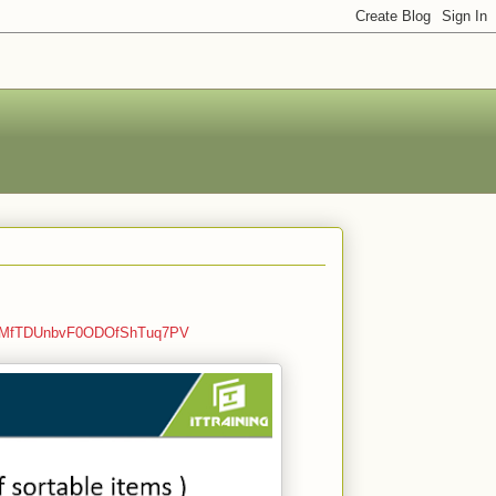
RoUYMfTDUnbvF0ODOfShTuq7PV