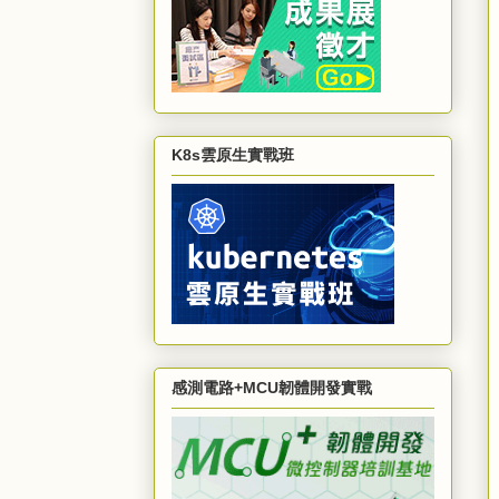
K8s雲原生實戰班
感測電路+MCU韌體開發實戰