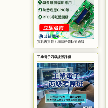
實戰再實戰！韌體硬體快速通關
工業電子丙級證照課程