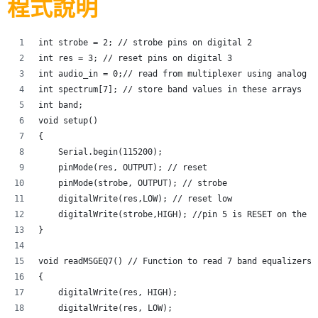
程式說明
int strobe = 2; // strobe pins on digital 2
int res = 3; // reset pins on digital 3
int audio_in = 0;// read from multiplexer using analog i
int spectrum[7]; // store band values in these arrays
int band;
void setup()
{
    Serial.begin(115200);
    pinMode(res, OUTPUT); // reset
    pinMode(strobe, OUTPUT); // strobe
    digitalWrite(res,LOW); // reset low
    digitalWrite(strobe,HIGH); //pin 5 is RESET on the s
}
void readMSGEQ7() // Function to read 7 band equalizers
{
    digitalWrite(res, HIGH);
    digitalWrite(res, LOW);