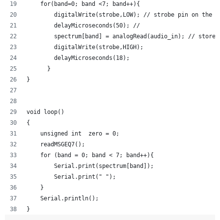
    for(band=0; band <7; band++){
        digitalWrite(strobe,LOW); // strobe pin on the s
        delayMicroseconds(50); //
        spectrum[band] = analogRead(audio_in); // store 
        digitalWrite(strobe,HIGH); 
        delayMicroseconds(18);
      }
}
void loop()
{
    unsigned int  zero = 0;
    readMSGEQ7();
    for (band = 0; band < 7; band++){
        Serial.print(spectrum[band]);
        Serial.print(" ");
    }
    Serial.println();
}