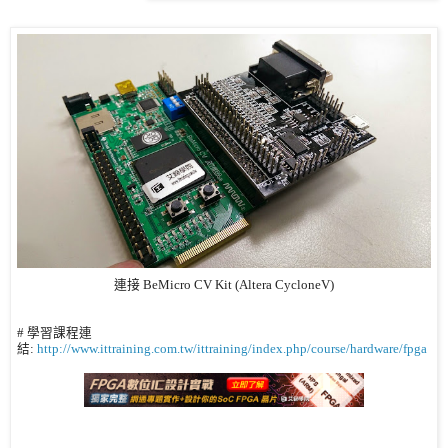
連接 BeMicro CV Kit (Altera CycloneV)
# 學習課程連
結:
http://www.ittraining.com.tw/ittraining/index.php/course/hardware/fpga