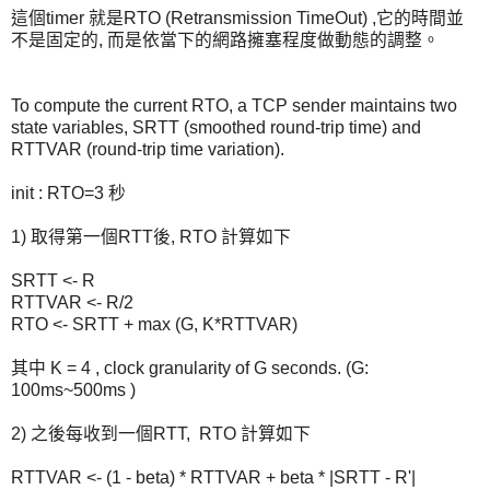
這個timer 就是RTO (Retransmission TimeOut) ,它的時間並
不是固定的, 而是依當下的網路擁塞程度做動態的調整。
To compute the current RTO, a TCP sender maintains two
state variables, SRTT (smoothed round-trip time) and
RTTVAR (round-trip time variation).
init : RTO=3 秒
1) 取得第一個RTT後, RTO 計算如下
SRTT <- R
RTTVAR <- R/2
RTO <- SRTT + max (G, K*RTTVAR)
其中 K = 4 , clock granularity of G seconds. (G:
100ms~500ms )
2) 之後每收到一個RTT, RTO 計算如下
RTTVAR <- (1 - beta) * RTTVAR + beta * |SRTT - R'|