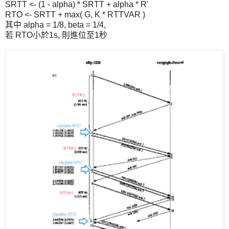
SRTT <- (1 - alpha) * SRTT + alpha * R'
RTO <- SRTT + max( G, K * RTTVAR )
其中 alpha = 1/8, beta = 1/4,
若 RTO小於1s, 則進位至1秒