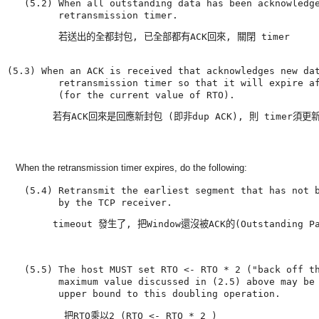
   (5.2) When all outstanding data has been acknowledge
         retransmission timer.
         若送出的全都封包, 已全部都有ACK回來, 關閉 timer
(5.3) When an ACK is received that acknowledges new dat
         retransmission timer so that it will expire af
若有ACK回來是回應新封包 (即非dup ACK), 則 timer須更
When the retransmission timer expires, do the following:
   (5.4) Retransmit the earliest segment that has not b
         by the TCP receiver.
timeout 發生了, 把Window還沒被ACK的(Outstanding 
   (5.5) The host MUST set RTO <- RTO * 2 ("back off th
         maximum value discussed in (2.5) above may be 
          把RTO乘以2 (
RTO <- RTO * 2 )