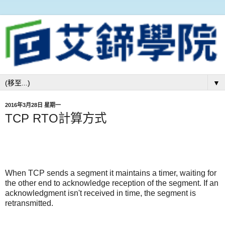
▼
2016年3月28日 星期一
TCP RTO計算方式
When TCP sends a segment it maintains a timer, waiting for
the other end to acknowledge reception of the segment. If an
acknowledgment isn't received in time, the segment is
retransmitted.