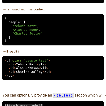
when used with this context:
{

  people: [

"
Yehuda Katz
"
,

"
Alan Johnson
"
,

"
Charles Jolley
"
  ]

will result in:
<
ul 
class
=
"
people_list
"
>
<
li
>
Yehuda Katz
<
/li
>
<
li
>
Alan Johnson
<
/li
>
<
li
>
Charles Jolley
<
/li
>
<
/ul
>
You can optionally provide an
{{else}}
section which will 
{{#each paragraphs}}