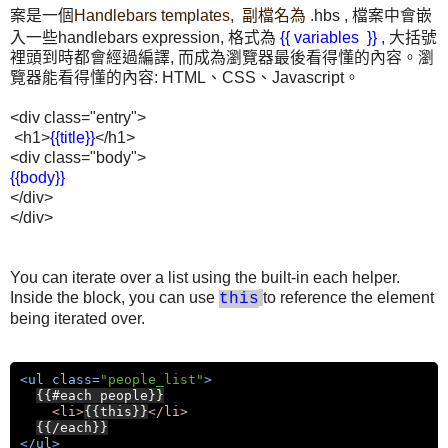
案是一個
Handlebars templates, 副檔名為
.hbs , 檔案中會嵌
入一些handlebars expression, 格式為
{{ variables }} ,
大括號
裡頭到時都會經過編譯, 而成為瀏覽器最後看得懂的內容。瀏
覽器能看得懂的內容: HTML、CSS、Javascript。
<div class="entry">
<h1>
{{title}}
</h1>
<div class="body">
{{body}}
</div>
</div>
You can iterate over a list using the built-in each helper.
Inside the block, you can use
to reference the element
this
being iterated over.
<
ul
class
=
"
people_list
"
>
{{#each people}}
<
li
>
{{this}}
</
li
>
{{/each}}
</
ul
>