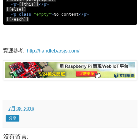
<
p
>
{{this}}
</
p
>
{{else}}
<
p
class
=
"
empty
"
>
No content
</
p
>
{{/each}}
資源參考:
http://handlebarsjs.com/
-
7月 09, 2016
分享
沒有留言: