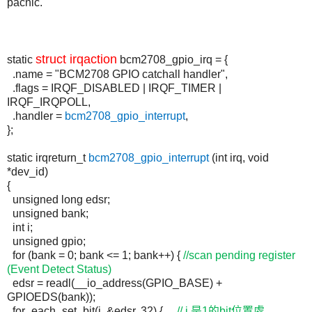
pacnic.
struct
irqaction
static
bcm2708_gpio_irq = {
.name = "BCM2708 GPIO catchall handler",
.flags = IRQF_DISABLED | IRQF_TIMER |
IRQF_IRQPOLL,
.handler =
bcm2708_gpio_interrupt
,
};
static
irqreturn_t
bcm2708_gpio_interrupt
(
int
irq
, void
*
dev_id
)
{
unsigned long
edsr
;
unsigned bank;
int
i;
unsigned
gpio
;
for (bank = 0; bank <= 1; bank++)
{
//scan pending register
(Event Detect Status)
edsr
=
readl
(__
io_address
(GPIO_BASE) +
GPIOEDS(bank));
for_each_set_bit
(i, &
edsr
, 32)
{
//
i
是
1
的
bit
位置處