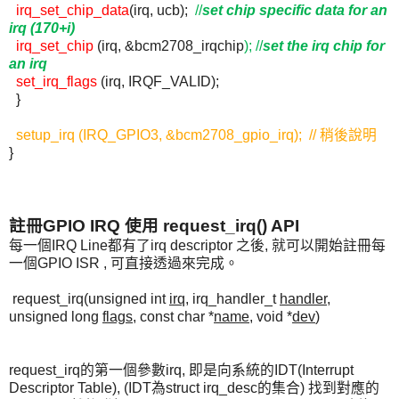
irq_set_chip_data
(
irq
,
ucb
);
//
set
chip specific data
for an
irq (170+i)
irq_set_chip
(
irq
, &bcm2708_irqchip
); //
set the
irq
chip for
an
irq
set_irq_flags
(
irq
, IRQF_VALID);
}
setup_irq
(
IRQ_GPIO3, &bcm2708_gpio_irq
); // 稍後說明
}
註冊GPIO IRQ 使用 request_irq() API
每一個IRQ Line都有了irq descriptor 之後, 就可以開始註冊每
一個GPIO ISR , 可直接透過來完成。
request_irq(unsigned int
irq
, irq_handler_t
handler
,
unsigned long
flags
, const char *
name
, void *
dev
)
request_irq的第一個參數irq, 即是向系統的IDT(Interrupt
Descriptor Table), (IDT為struct irq_desc的集合) 找到對應的