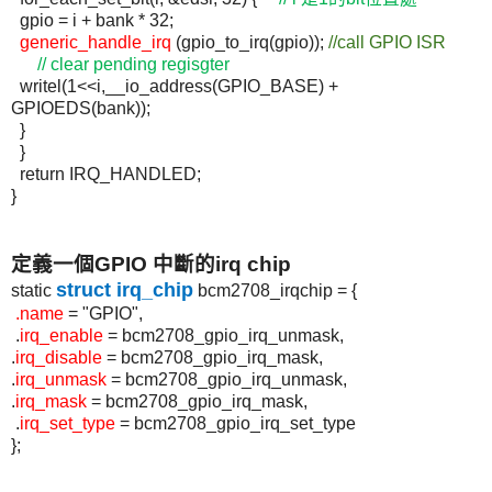
gpio
= i + bank * 32;
generic_handle_irq
(
gpio_to_irq
(
gpio
));
//call GPIO ISR
// clear pending
regisgter
writel
(1<<i,__
io_address
(GPIO_BASE) +
GPIOEDS(bank));
}
}
return IRQ_HANDLED;
}
定義一個GPIO 中斷的irq chip
struct
irq_chip
static
bcm2708_irqchip =
{
.
name
= "GPIO
",
.
irq_enable
= bcm2708_gpio_irq_unmask,
.
irq_disable
= bcm2708_gpio_irq_mask,
.
irq_unmask
= bcm2708_gpio_irq_unmask,
.
irq_mask
= bcm2708_gpio_irq_mask,
.
irq_set_type
=
bcm2708_gpio_irq_set_type
};