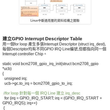
Linux中斷通用層的資料結構之關聯
建立GPIO Interrupt Descriptor Table
用一個for loop 產生多張Interrupt Descriptor (struct irq_dest),
每個Descriptor均有不同GPIO IRQ Line編號,但都指向同一個
Interrupt controller Chip。
static void bcm2708_gpio_irq_init(
struct
bcm2708_gpio
*
ucb
)
{
unsigned
irq
;
ucb
->
gc.to_irq
= bcm2708_gpio_to_irq;
//for loop 針對每一個 IRQ Line 建立 irq_desc
for (
irq
= GPIO_IRQ_START;
irq
< (GPIO_IRQ_START +
GPIO_IRQS);
irq
++)
{