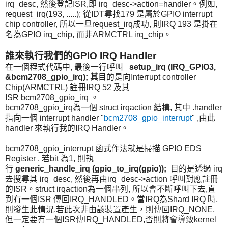
irq_desc, 然後登記ISR,即 irq_desc->action=handler。例如,
request_irq(193, .....); 從IDT尋找179 是屬於GPIO interrupt
chip controller, 所以一旦request_irq成功, 則IRQ 193 是掛在
名為GPIO irq_chip, 而非ARMCTRL irq_chip。
誰來執行我們的GPIO IRQ Handler
在一個程式代碼中, 最後一行
呼叫
s
etup_irq
(
IRQ_GPIO3,
&bcm2708_gpio_irq
);
其
目的是向Interrupt controller
Chip(ARMCTRL) 註冊IRQ 52 及其
ISR
bcm2708_gpio_irq
。
bcm2708_gpio_irq為一個
struct irqaction
結構, 其中 .handler
指向一個 interrupt handler "
bcm2708_gpio_interrupt
" ,由此
handler 來執行我的IRQ Handler。
bcm2708_gpio_interrupt 函式作法就是
掃描 GPIO EDS
Register , 若bit 為1, 則執
行
generic_handle_irq
(
gpio_to_irq
(
gpio
));
目的是透過 irq
去搜尋其 irq_desc, 然後再由irq_desc->action
呼叫
對應註冊
的ISR。struct irqaction為一個串列, 所以會不斷呼叫下去,直
到有一個ISR 傳回IRQ_HANDLED。當IRQ為Shard IRQ 時,
則發生此情況,若此次非由該裝置產生，則傳回
IRQ_NONE,
但一定要有一個ISR傳
IRQ_HANDLED,否則將會導致kernel