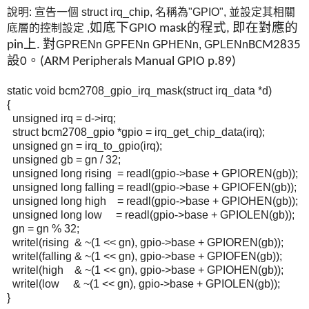
說明: 宣告一個
struct irq_chip, 名稱為"GPIO", 並設定其相關
如底下
底層的控制設定 ,
GPIO mask的程式, 即在對應的
pin上. 對
GPRENn GPFENn GPHENn, GPLENn
BCM2835
設0。(ARM Peripherals Manual
GPIO p.89)
static void bcm2708_gpio_irq_mask(
struct
irq_data
*d)
{
unsigned
irq
= d->
irq
;
struct
bcm2708_gpio *
gpio
=
irq_get_chip_data
(
irq
);
unsigned
gn
=
irq_to_gpio
(
irq
);
unsigned
gb
=
gn
/ 32;
unsigned long rising =
readl
(
gpio
->base + GPIOREN(
gb
));
unsigned long falling =
readl
(
gpio
->base + GPIOFEN(
gb
));
unsigned long high =
readl
(
gpio
->base + GPIOHEN(
gb
));
unsigned long low =
readl
(
gpio
->base + GPIOLEN(
gb
));
gn
=
gn
% 32;
writel
(rising & ~(1 <<
gn
),
gpio
->base + GPIOREN(
gb
));
writel
(falling & ~(1 <<
gn
),
gpio
->base + GPIOFEN(
gb
));
writel
(high & ~(1 <<
gn
),
gpio
->base + GPIOHEN(
gb
));
writel
(low & ~(1 <<
gn
),
gpio
->base + GPIOLEN(
gb
));
}